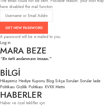
The email could not be sent. Possible reason: your host may
have disabled the mail function.
A password will be e-mailed to you.
Log in
MARA BEZE
“En tatlı anılarınızın imzası.”
BİLGİ
Hikayemiz
Hediye Kuponu
Blog
Sıkça Sorulan Sorular
İade
Politikası
Gizlilik Politikası
KVKK Metni
HABERLER
Haber ve özel teklifler için