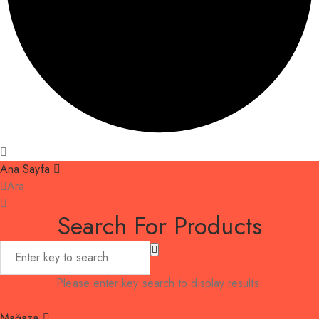
Ana Sayfa
Ara
Search For Products
Please enter key search to display results.
Mağaza