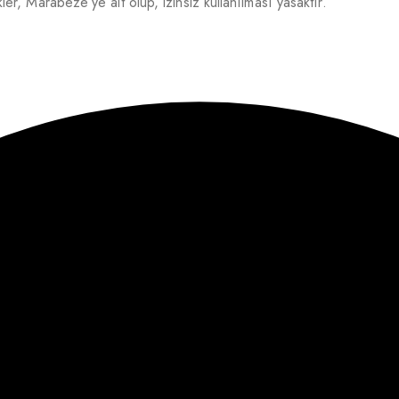
r, Marabeze’ye ait olup, izinsiz kullanılması yasaktır.