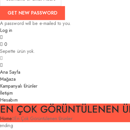
A password will be e-mailed to you.
Log in
0
Sepette ürün yok.
Ana Sayfa
Mağaza
Kampanyalı Ürünler
İletişim
Hesabım
EN ÇOK GÖRÜNTÜLENEN Ü
Home
En Çok Görüntülenen Ürünler
ending