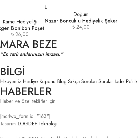
Doğum
Nazar Boncuklu Hediyelik Şeker
Karne Hediyeliği
₺
24,00
çgen Bonibon Poşet
₺
26,00
MARA BEZE
“En tatlı anılarınızın imzası.”
BİLGİ
Hikayemiz
Hediye Kuponu
Blog
Sıkça Sorulan Sorular
İade Politi
HABERLER
Haber ve özel teklifler için
[mc4wp_form id="163"]
Tasarım
LOGDEF Teknoloji