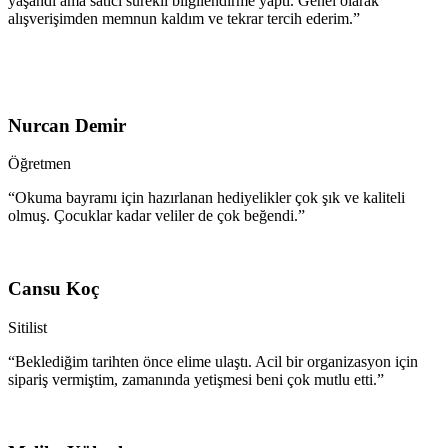
yaşandı ama satıcı sürekli bilgilendirme yaptı. Genel olarak
alışverişimden memnun kaldım ve tekrar tercih ederim.”
Nurcan Demir
Öğretmen
“Okuma bayramı için hazırlanan hediyelikler çok şık ve kaliteli
olmuş. Çocuklar kadar veliler de çok beğendi.”
Cansu Koç
Sitilist
“Beklediğim tarihten önce elime ulaştı. Acil bir organizasyon için
sipariş vermiştim, zamanında yetişmesi beni çok mutlu etti.”