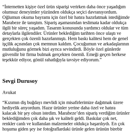
“İnternetten kişiye özel ürün siparişi verirken daha önce yaşadığım
olumsuz deneyimler yüzünden oldukça seçici davranıyordum.
Oğlumun okuma bayramı için özel bir hatıra hazırlatmak istediğimde
Marabeze ile tanıştım. Sipariş aşamasından teslimata kadar oldukça
ilgili bir süreç yaşadım. Tasarım konusunda yardımcı oldular ve tüm
detaylarla ilgilendiler. Ürünler beklediğim tarihten önce ulaştı ve
gerçekten çok özenli hazırlanmıştı. Hem baskı kalitesi hem de genel
işçilik açısından çok memnun kaldım. Çocuğumun ve arkadaşlarının
mutluluğunu görmek bizi ayrıca sevindirdi. Böyle özel günlerde
güvenilir bir firma bulmak gerçekten önemli. Emeği geçen herkese
teşekkür ediyor, gönül rahatlığıyla tavsiye ediyorum.”
Sevgi Durusoy
Avukat
“Kızımın diş buğdayı mevlidi için misafirlerimize dağıtmak üzere
hediyelik arıyordum. Hazır ürünler yerine daha özel ve hatıra
kalacak bir şey olsun istedim. Marabeze’den sipariş verdiğim ürünler
beklediğimden çok daha şık ve kaliteli geldi. Baskılar çok net,
renkler canlı ve kullanılan malzemeler oldukça başarılıydı. En çok
hoşuma giden şey ise fotoğraflardaki ürünle gelen ürünün birebir