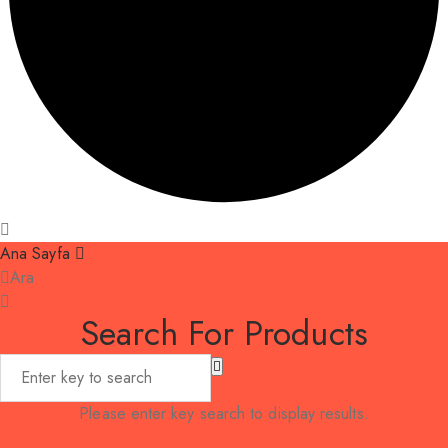
Ana Sayfa
Ara
Search For Products
Please enter key search to display results.