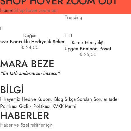
SHOP HOVER ZOOM OUT
Home
Shop hover zoom out
Trending
Doğum
azar Boncuklu Hediyelik Şeker
Karne Hediyeliği
₺
24,00
Üçgen Bonibon Poşet
₺
26,00
MARA BEZE
“En tatlı anılarınızın imzası.”
BİLGİ
Hikayemiz
Hediye Kuponu
Blog
Sıkça Sorulan Sorular
İade
Politikası
Gizlilik Politikası
KVKK Metni
HABERLER
Haber ve özel teklifler için