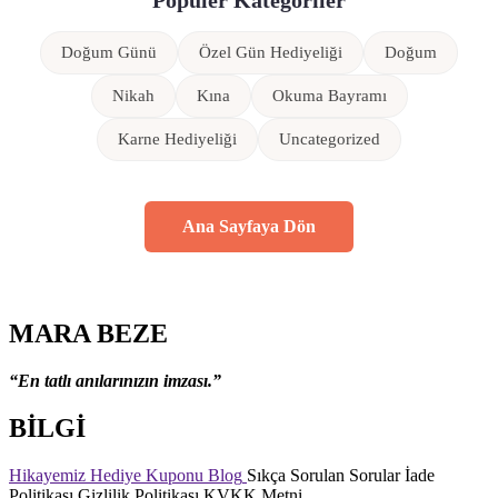
Popüler Kategoriler
Doğum Günü
Özel Gün Hediyeliği
Doğum
Nikah
Kına
Okuma Bayramı
Karne Hediyeliği
Uncategorized
Ana Sayfaya Dön
MARA BEZE
“En tatlı anılarınızın imzası.”
BİLGİ
Hikayemiz
Hediye Kuponu
Blog
Sıkça Sorulan Sorular
İade
Politikası
Gizlilik Politikası
KVKK Metni