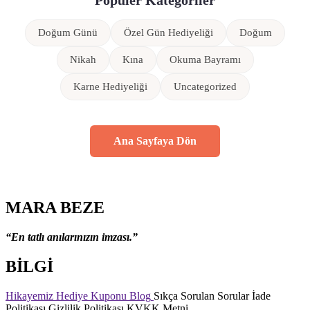
Popüler Kategoriler
Doğum Günü
Özel Gün Hediyeliği
Doğum
Nikah
Kına
Okuma Bayramı
Karne Hediyeliği
Uncategorized
Ana Sayfaya Dön
MARA BEZE
“En tatlı anılarınızın imzası.”
BİLGİ
Hikayemiz
Hediye Kuponu
Blog
Sıkça Sorulan Sorular
İade
Politikası
Gizlilik Politikası
KVKK Metni