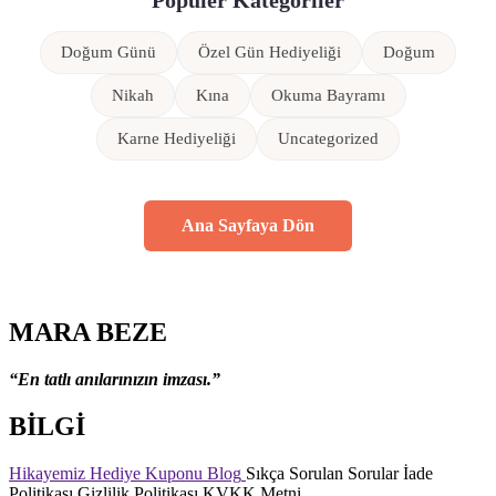
Popüler Kategoriler
Doğum Günü
Özel Gün Hediyeliği
Doğum
Nikah
Kına
Okuma Bayramı
Karne Hediyeliği
Uncategorized
Ana Sayfaya Dön
MARA BEZE
“En tatlı anılarınızın imzası.”
BİLGİ
Hikayemiz
Hediye Kuponu
Blog
Sıkça Sorulan Sorular
İade
Politikası
Gizlilik Politikası
KVKK Metni