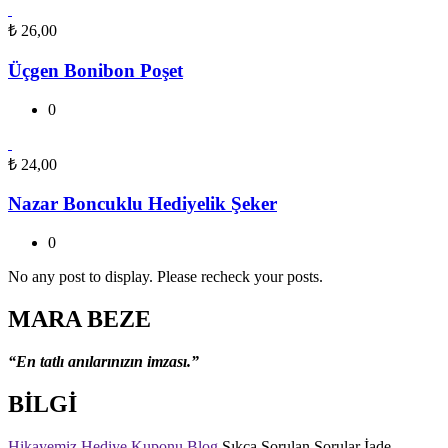
₺
26,00
Üçgen Bonibon Poşet
0
₺
24,00
Nazar Boncuklu Hediyelik Şeker
0
No any post to display. Please recheck your posts.
MARA BEZE
“En tatlı anılarınızın imzası.”
BİLGİ
Hikayemiz
Hediye Kuponu
Blog
Sıkça Sorulan Sorular
İade