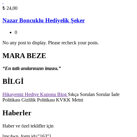
₺
24,00
Nazar Boncuklu Hediyelik Şeker
0
No any post to display. Please recheck your posts.
MARA BEZE
“En tatlı anılarınızın imzası.”
BİLGİ
Hikayemiz
Hediye Kuponu
Blog
Sıkça Sorulan Sorular
İade
Politikası
Gizlilik Politikası
KVKK Metni
Haberler
Haber ve özel teklifler için
[mc4wp_form id="163"]